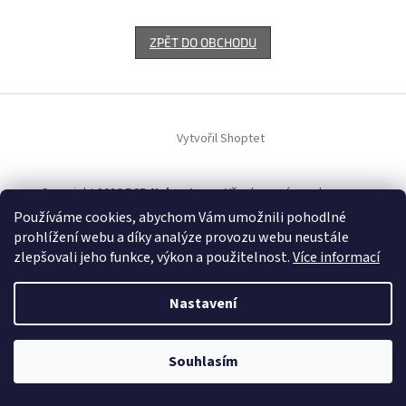
ZPĚT DO OBCHODU
Z
á
Vytvořil Shoptet
p
a
t
Copyright 2026
B2B Nekupto.cz
. Všechna práva vyhrazena.
í
Používáme cookies, abychom Vám umožnili pohodlné
prohlížení webu a díky analýze provozu webu neustále
zlepšovali jeho funkce, výkon a použitelnost.
Více informací
Nastavení
Souhlasím