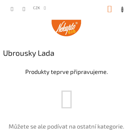
Přejít
NÁKUP
na
CZK
obsah
KOŠÍK
Ubrousky Lada
Produkty teprve připravujeme.
Můžete se ale podívat na ostatní kategorie.