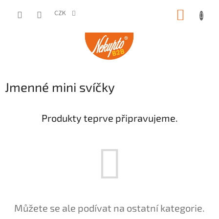
Přejít
NÁKUP
na
CZK
obsah
KOŠÍK
Jmenné mini svíčky
Produkty teprve připravujeme.
Můžete se ale podívat na ostatní kategorie.