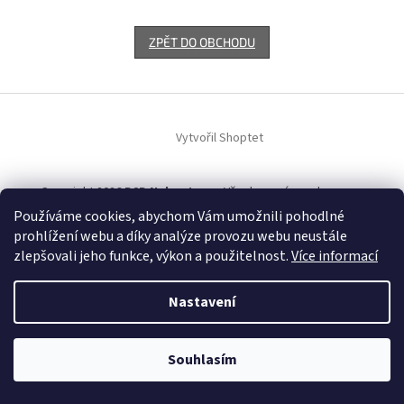
ZPĚT DO OBCHODU
Z
á
Vytvořil Shoptet
p
a
t
Copyright 2026
B2B Nekupto.cz
. Všechna práva vyhrazena.
í
Používáme cookies, abychom Vám umožnili pohodlné
prohlížení webu a díky analýze provozu webu neustále
zlepšovali jeho funkce, výkon a použitelnost.
Více informací
Nastavení
Souhlasím