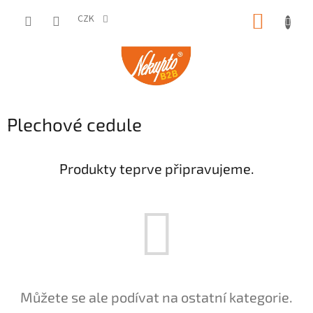
Přejít
NÁKUP
na
CZK
obsah
KOŠÍK
Plechové cedule
Produkty teprve připravujeme.
Můžete se ale podívat na ostatní kategorie.